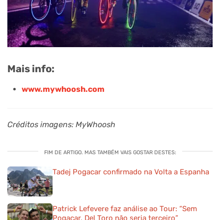
Mais info:
www.mywhoosh.com
Créditos imagens: MyWhoosh
FIM DE ARTIGO. MAS TAMBÉM VAIS GOSTAR DESTES:
Tadej Pogacar confirmado na Volta a Espanha
Patrick Lefevere faz análise ao Tour: “Sem
Pogacar, Del Toro não seria terceiro”