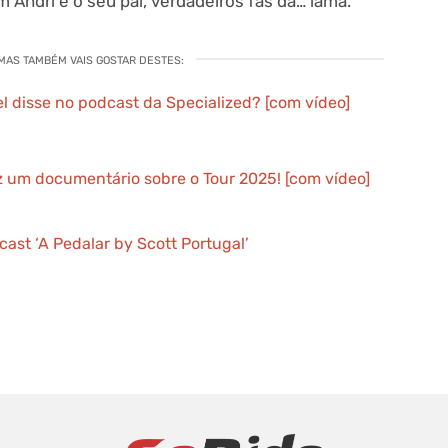
m Andri e o seu pai, verdadeiros fãs da… lama.
 MAS TAMBÉM VAIS GOSTAR DESTES:
 disse no podcast da Specialized? [com vídeo]
ez um documentário sobre o Tour 2025! [com vídeo]
ast ‘A Pedalar by Scott Portugal’