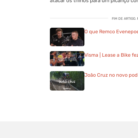
atacar os trilhos para um picanço co
FIM DE ARTIGO.
O que Remco Evenepoel
Visma | Lease a Bike f
João Cruz no novo podc