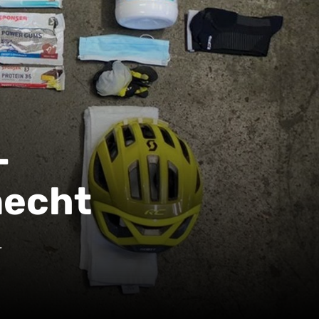
–
necht
-