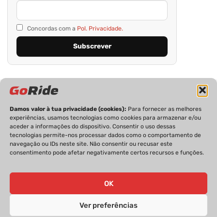
Concordas com a
Pol. Privacidade.
Damos valor à tua privacidade (cookies):
Para fornecer as melhores
experiências, usamos tecnologias como cookies para armazenar e/ou
aceder a informações do dispositivo. Consentir o uso dessas
tecnologias permite-nos processar dados como o comportamento de
PRIVACIDADE
FICHA TÉCNICA
ESTATUTO EDITORIAL
navegação ou IDs neste site. Não consentir ou recusar este
POLÍTICA DE COOKIES
CONTACTOS
consentimento pode afetar negativamente certos recursos e funções.
OK
GoRide 2026 | Todos os direitos reservados.
Ver preferências