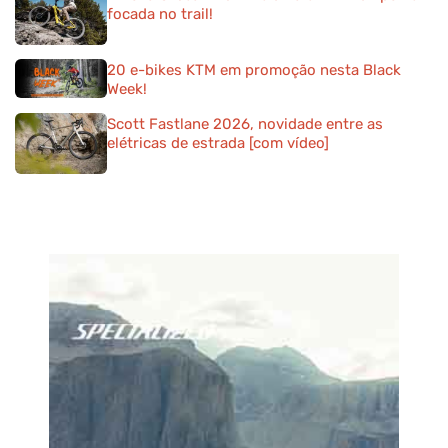
focada no trail!
20 e-bikes KTM em promoção nesta Black
Week!
Scott Fastlane 2026, novidade entre as
elétricas de estrada [com vídeo]