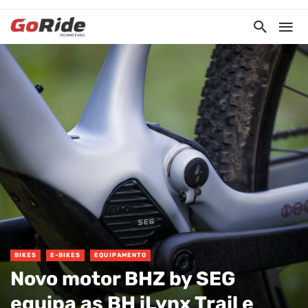
BIKES
E-BIKES
EQUIPAMENTO
Novo motor BHZ by SEG
equipa as BH iLynx Trail e