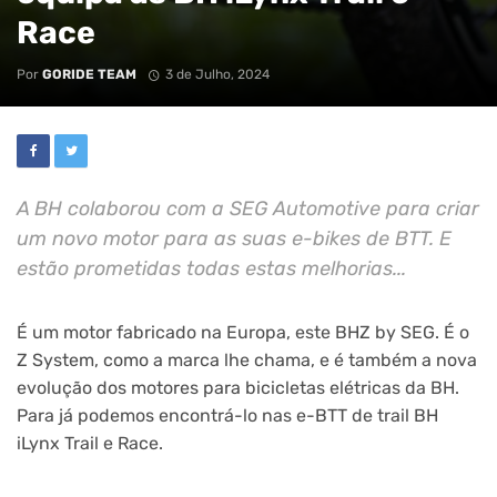
Race
Por
GORIDE TEAM
3 de Julho, 2024
A BH colaborou com a SEG Automotive para criar
um novo motor para as suas e-bikes de BTT. E
estão prometidas todas estas melhorias...
É um motor fabricado na Europa, este BHZ by SEG. É o
Z System, como a marca lhe chama, e é também a nova
evolução dos motores para bicicletas elétricas da BH.
Para já podemos encontrá-lo nas e-BTT de trail BH
iLynx Trail e Race.