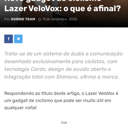
Lazer VeloVox: o que é afinal?
Por
GORIDE TEAM
11 de Setembro, 2025
Trata-se de um sistema de áudio e comunicação
desenhado exclusivamente para ciclistas, com
tecnologia Cardo, design de ouvido aberto e
integração total com Shimano, afirma a marca.
Respondendo ao título deste artigo, o Lazer VeloVox é
um gadget de ciclismo que pode ser muito útil em
qualquer volta!
PUB