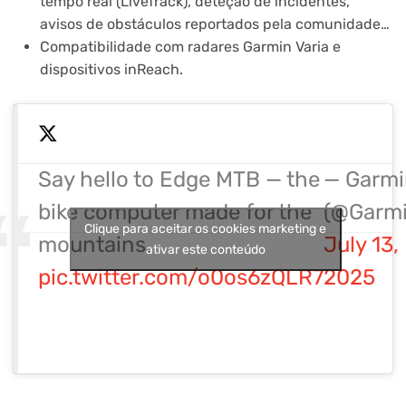
tempo real (LiveTrack), deteção de incidentes,
avisos de obstáculos reportados pela comunidade…
Compatibilidade com radares Garmin Varia e
dispositivos inReach.
Say hello to Edge MTB — the
— Garmi
bike computer made for the
(@Garmi
Clique para aceitar os cookies marketing e
mountains.
July 13,
ativar este conteúdo
pic.twitter.com/o0os6zQLR7
2025