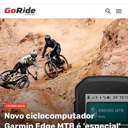
TECNOLOGIA
Novo ciclocomputador
Garmin Edge MTB é ‘especial’