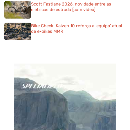
Scott Fastlane 2026, novidade entre as
elétricas de estrada [com vídeo]
Bike Check: Kaizen 10 reforça a ‘equipa’ atual
de e-bikes MMR