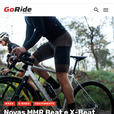
BIKES
E-BIKES
EQUIPAMENTO
Novas MMR Beat e X-Beat