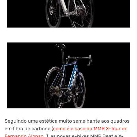
Seguindo uma estética muito semelhante aos quadros
em fibra de carbono (
como é o caso da MMR X-Tour de
Fernando Alonso…
), as novas e-bikes MMR Beat e X-