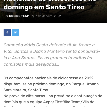
domingo em Santo Tirso
Por
GORIDE TEAM
6 de Janeiro, 2022
Campeão Mário Costa defende título frente a
Vítor Santos e Joana Monteiro tenta conquistá-
lo a Ana Santos. Eis os grandes favoritos às
camisolas mais desejadas...
Os campeonatos nacionais de ciclocrosse de 2022
disputam-se no próximo domingo, no Parque Urbano
Sara Moreira, Santo Tirso.
Na prova de elite masculina prevê-se a continuação do
domínio que a equipa Axpo/FirstBike Team/Vila do