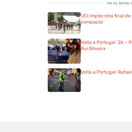
FIM DE ARTIGO.
UCI impõe reta final d
compacto
Volta a Portugal ’26 – 
Rui Oliveira
Volta a Portugal: Rafae