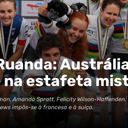
Ruanda: Austráli
o na estafeta mis
an, Amanda Spratt, Felicity Wilson-Haffenden,
hews impôs-se à francesa e à suíça.