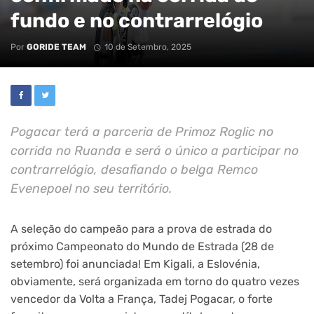
fundo e no contrarrelógio
Por
GORIDE TEAM
10 de Setembro, 2025
Pogacar terá a parceria de Primoz Roglic no
corrida no Ruanda e será o único a participar no
contrarrelógio, desafiando o belga Remco
Evenepoel no seu território.
A seleção do campeão para a prova de estrada do
próximo Campeonato do Mundo de Estrada (28 de
setembro) foi anunciada! Em Kigali, a Eslovénia,
obviamente, será organizada em torno do quatro vezes
vencedor da Volta a França, Tadej Pogacar, o forte