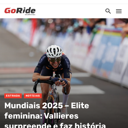
ESTRADA
NOTÍCIAS
Mundiais 2025 – Elite
feminina: Vallieres
surpreende e faz história