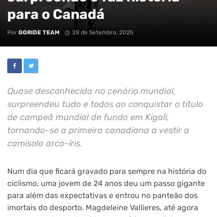
para o Canadá
Por
GORIDE TEAM
28 de Setembro, 2025
Quase desconhecida no cenário mundial,
surpreendeu tudo e todos ao conquistar o título
de campeã mundial de fundo em Kigali,
tornando-se a primeira canadiana a vestir a
camisola arco-íris.
Num dia que ficará gravado para sempre na história do
ciclismo, uma jovem de 24 anos deu um passo gigante
para além das expectativas e entrou no panteão dos
imortais do desporto. Magdeleine Vallieres, até agora