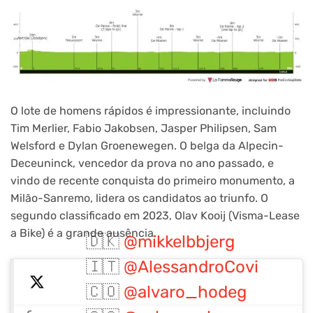
O lote de homens rápidos é impressionante, incluindo
Tim Merlier, Fabio Jakobsen, Jasper Philipsen, Sam
Welsford e Dylan Groenewegen. O belga da Alpecin-
Deceuninck, vencedor da prova no ano passado, e
vindo de recente conquista do primeiro monumento, a
Milão-Sanremo, lidera os candidatos ao triunfo. O
segundo classificado em 2023, Olav Kooij (Visma-Lease
a Bike) é a grande ausência.
🇩🇰
@mikkelbbjerg
🇮🇹
@AlessandroCovi
🇨🇴
@alvaro_hodeg