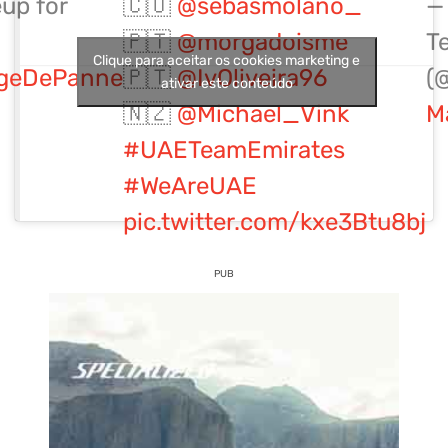
eup for
🇨🇴
@sebasmolano_
—
🇵🇹
@morgadoisme
T
Clique para aceitar os cookies marketing e
ggeDePanne
🇵🇹
@IvOliveira96
(
ativar este conteúdo
🇳🇿
@Michael_Vink
M
#UAETeamEmirates
#WeAreUAE
pic.twitter.com/kxe3Btu8bj
PUB