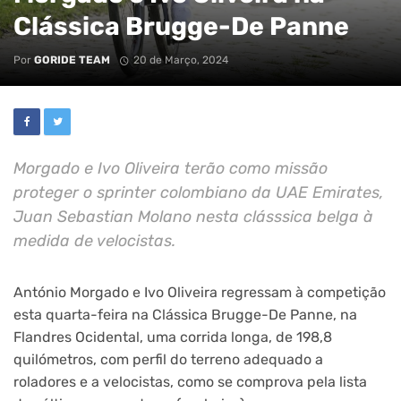
Clássica Brugge-De Panne
Por
GORIDE TEAM
20 de Março, 2024
Morgado e Ivo Oliveira terão como missão
proteger o sprinter colombiano da UAE Emirates,
Juan Sebastian Molano nesta clásssica belga à
medida de velocistas.
António Morgado e Ivo Oliveira regressam à competição
esta quarta-feira na Clássica Brugge-De Panne, na
Flandres Ocidental, uma corrida longa, de 198,8
quilómetros, com perfil do terreno adequado a
roladores e a velocistas, como se comprova pela lista