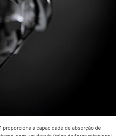
1 proporciona a capacidade de absorção de
ema, com um desvio único da força rotacional