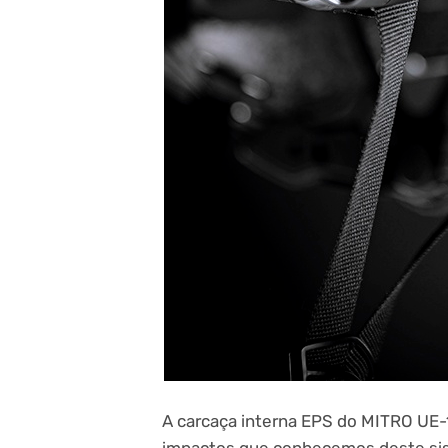
A carcaça interna EPS do MITRO UE-
impactos que conhecemos deste sist