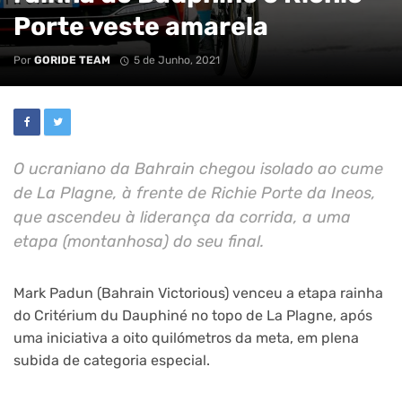
Porte veste amarela
Por
GORIDE TEAM
5 de Junho, 2021
O ucraniano da Bahrain chegou isolado ao cume
de La Plagne, à frente de Richie Porte da Ineos,
que ascendeu à liderança da corrida, a uma
etapa (montanhosa) do seu final.
Mark Padun (Bahrain Victorious) venceu a etapa rainha
do Critérium du Dauphiné no topo de La Plagne, após
uma iniciativa a oito quilómetros da meta, em plena
subida de categoria especial.