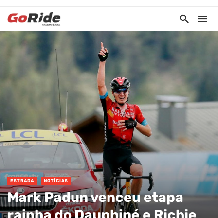
ESTRADA
NOTÍCIAS
Mark Padun venceu etapa
rainha do Dauphiné e Richie