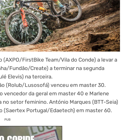
o (AXPO/FirstBike Team/Vila do Conde) a levar a
nha/Fundão/Create) a terminar na segunda
lé Elevis) na terceira.
eão (Rolub/Lusosofá) venceu em master 30.
i o vencedor da geral em master 40 e Marlene
va no setor feminino. António Marques (BTT-Seia)
o (Saertex Portugal/Edaetech) em master 60.
PUB