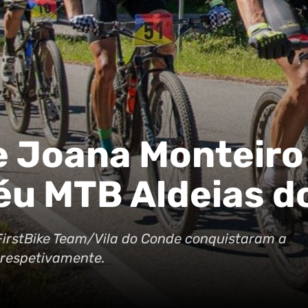
e Joana Monteiro
u MTB Aldeias do
FirstBike Team/Vila do Conde conquistaram a
 respetivamente.