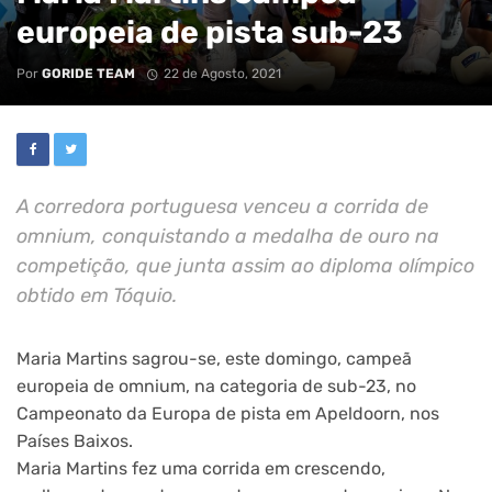
europeia de pista sub-23
Por
GORIDE TEAM
22 de Agosto, 2021
A corredora portuguesa venceu a corrida de
omnium, conquistando a medalha de ouro na
competição, que junta assim ao diploma olímpico
obtido em Tóquio.
Maria Martins sagrou-se, este domingo, campeã
europeia de omnium, na categoria de sub-23, no
Campeonato da Europa de pista em Apeldoorn, nos
Países Baixos.
Maria Martins fez uma corrida em crescendo,