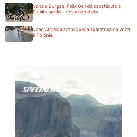
Volta a Burgos: Felix Gall dá espetáculo e
Eulálio perde… uma eternidade
João Almeida sofre queda aparatosa na Volta
à Polónia