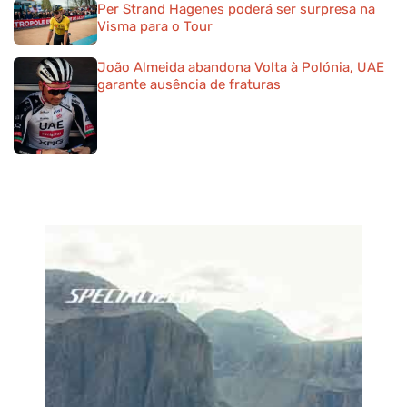
Per Strand Hagenes poderá ser surpresa na
Visma para o Tour
João Almeida abandona Volta à Polónia, UAE
garante ausência de fraturas