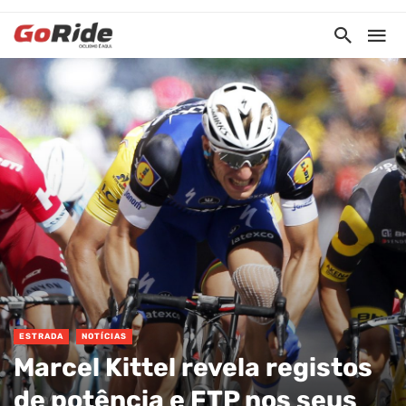
ESTRADA
NOTÍCIAS
Marcel Kittel revela registos
de potência e FTP nos seus