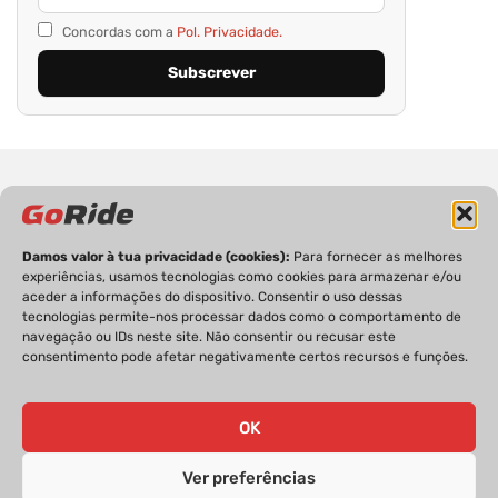
Concordas com a
Pol. Privacidade.
Damos valor à tua privacidade (cookies):
Para fornecer as melhores
experiências, usamos tecnologias como cookies para armazenar e/ou
PRIVACIDADE
FICHA TÉCNICA
ESTATUTO EDITORIAL
aceder a informações do dispositivo. Consentir o uso dessas
POLÍTICA DE COOKIES
CONTACTOS
tecnologias permite-nos processar dados como o comportamento de
navegação ou IDs neste site. Não consentir ou recusar este
consentimento pode afetar negativamente certos recursos e funções.
OK
GoRide 2026 | Todos os direitos reservados.
Ver preferências