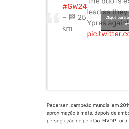
The duo is e
#GW24
lead as they
– 🏁 25
Clique para 
Ypres again!
at
km
pic.twitter
Pedersen, campeão mundial em 2019, 
aproximação à meta, depois de ambo
perseguição do pelotão. MVDP foi o 