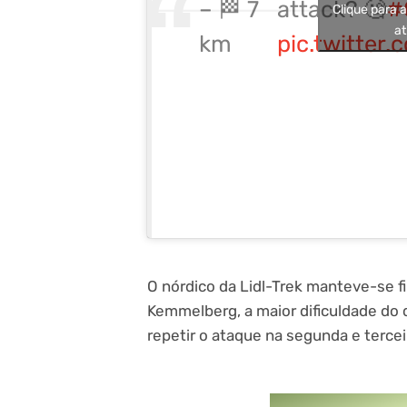
– 🏁 7
attack? 🧐
#
Clique para 
at
km
pic.twitter
O nórdico da Lidl-Trek manteve-se f
Kemmelberg, a maior dificuldade do 
repetir o ataque na segunda e terce