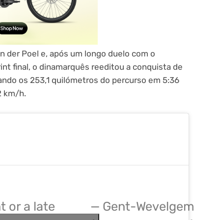
n der Poel e, após um longo duelo com o
t final, o dinamarquês reeditou a conquista de
ando os 253,1 quilómetros do percurso em 5:36
2 km/h.
t or a late
— Gent-Wevelgem