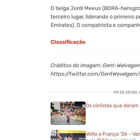
O belga Jordi Meeus (BORA-hansgroh
terceiro lugar, liderando o primeiro
Emirates). O compatriota e companhe
Classificação
Créditos da imagem: Gent-Welvegem
https://twitter.com/GentWevelgem
FIM DE ARTIGO.
Os ciclistas que deram 
Volta a França ’26 – Va