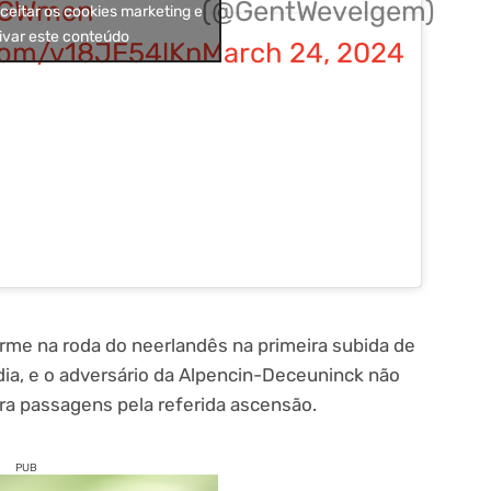
GWmen
(@GentWevelgem)
aceitar os cookies marketing e
ivar este conteúdo
.com/v18JE54lKn
March 24, 2024
irme na roda do neerlandês na primeira subida de
dia, e o adversário da Alpencin-Deceuninck não
ira passagens pela referida ascensão.
PUB