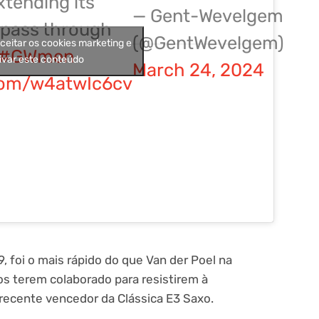
xtending its
— Gent-Wevelgem
 pass through
(@GentWevelgem)
aceitar os cookies marketing e
#GWmen
ivar este conteúdo
March 24, 2024
.com/w4atwIc6cv
foi o mais rápido do que Van der Poel na
s terem colaborado para resistirem à
recente vencedor da Clássica E3 Saxo.