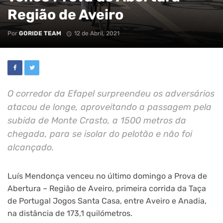
Região de Aveiro
Por
GORIDE TEAM
12 de Abril, 2021
O corredor da Efapel surpreendeu os adversários
atacou de longe, aproveitando a passagem pela
subida de Monte Crasto, a 1500 metros da
chegada, para se isolar do pelotão e não foi
alcançado.
Luís Mendonça venceu no último domingo a Prova de
Abertura – Região de Aveiro, primeira corrida da Taça
de Portugal Jogos Santa Casa, entre Aveiro e Anadia,
na distância de 173,1 quilómetros.