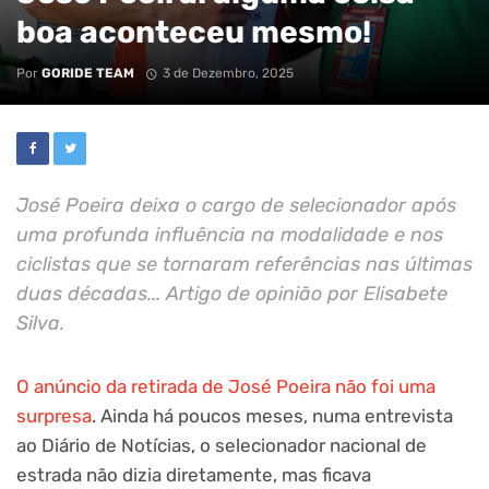
boa aconteceu mesmo!
Por
GORIDE TEAM
3 de Dezembro, 2025
José Poeira deixa o cargo de selecionador após
uma profunda influência na modalidade e nos
ciclistas que se tornaram referências nas últimas
duas décadas... Artigo de opinião por Elisabete
Silva.
O anúncio da retirada de José Poeira não foi uma
surpresa
. Ainda há poucos meses, numa entrevista
ao Diário de Notícias, o selecionador nacional de
estrada não dizia diretamente, mas ficava