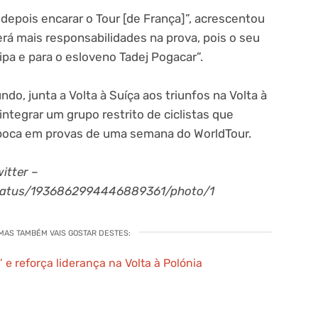
e depois encarar o Tour [de França]”, acrescentou
erá mais responsabilidades na prova, pois o seu
ipa e para o esloveno Tadej Pogacar”.
o, junta a Volta à Suíça aos triunfos na Volta à
ntegrar um grupo restrito de ciclistas que
época em provas de uma semana do WorldTour.
itter –
tatus/1936862994446889361/photo/1
 MAS TAMBÉM VAIS GOSTAR DESTES:
’ e reforça liderança na Volta à Polónia