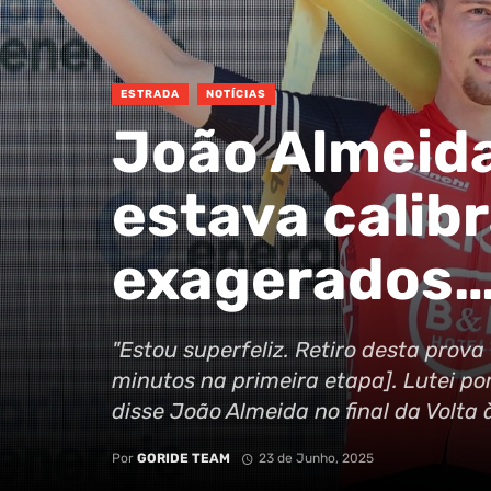
ESTRADA
NOTÍCIAS
João Almeida
estava calib
exagerados…
"Estou superfeliz. Retiro desta prov
minutos na primeira etapa]. Lutei po
disse João Almeida no final da Volta 
Por
GORIDE TEAM
23 de Junho, 2025