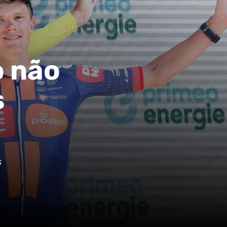
o não
s
s