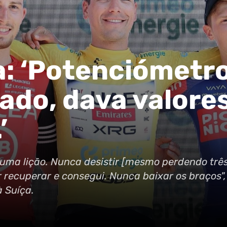
: ‘Potenciómetr
rado, dava valore
’
a uma lição. Nunca desistir [mesmo perdendo trê
r recuperar e consegui. Nunca baixar os braços",
à Suíça.