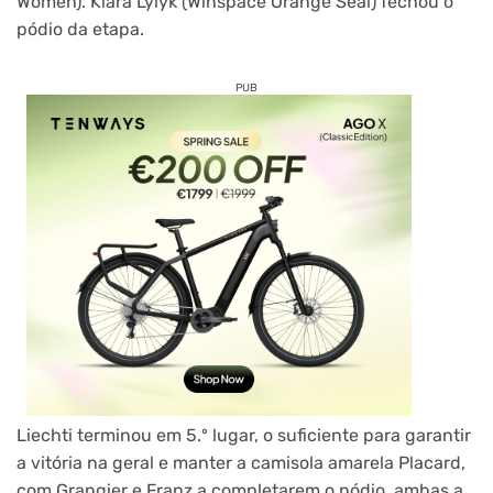
Women). Kiara Lylyk (Winspace Orange Seal) fechou o
pódio da etapa.
PUB
Liechti terminou em 5.º lugar, o suficiente para garantir
a vitória na geral e manter a camisola amarela Placard,
com Grangier e Franz a completarem o pódio, ambas a