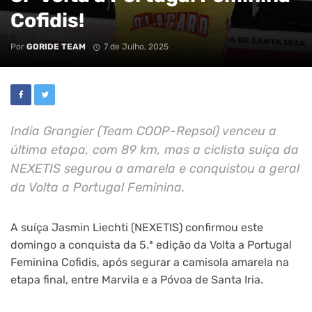
Cofidis!
Por
GORIDE TEAM
7 de Julho, 2025
India Grangier (Team COOP-Repsol) venceu a
última etapa, com 89 km, mas a ciclista suíça da
NEXETIS segurou a amarela e conquistou a geral
da Volta a Portugal Feminina.
A suíça Jasmin Liechti (NEXETIS) confirmou este
domingo a conquista da 5.ª edição da Volta a Portugal
Feminina Cofidis, após segurar a camisola amarela na
etapa final, entre Marvila e a Póvoa de Santa Iria.