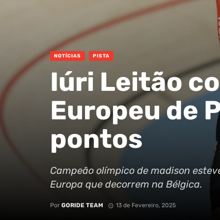
NOTÍCIAS
PISTA
Iúri Leitão c
Europeu de P
pontos
Campeão olímpico de madison estev
Europa que decorrem na Bélgica.
Por
GORIDE TEAM
13 de Fevereiro, 2025