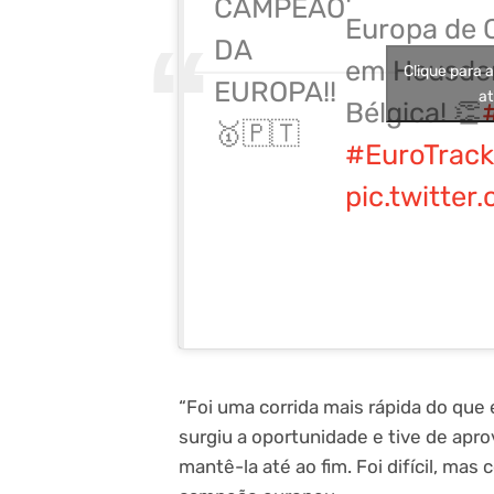
CAMPEÃO
Europa de C
DA
em Heusden
Clique para 
EUROPA!!
at
Bélgica! 👏
🥇🇵🇹
#EuroTrac
pic.twitte
“Foi uma corrida mais rápida do que
surgiu a oportunidade e tive de aprov
mantê-la até ao fim. Foi difícil, mas