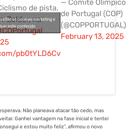
— Comité Olímpico
iclismo de pista,
de Portugal (COP)
-Zolder, na
aceitar os cookies marketing e
(@COPPORTUGAL)
ivar este conteúdo
#COPortugal
February 13, 2025
k25
r.com/pb0tYLD6Cv
 esperava. Não planeava atacar tão cedo, mas
eitar. Ganhei vantagem na fase inicial e tentei
 consegui e estou muito feliz”, afirmou o novo