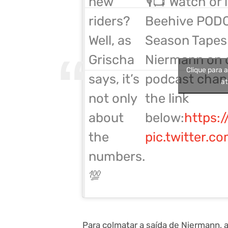
🎙️📺 Watch or 
new
Beehive PODC
riders?
Season Tapes
Well, as
Niermann on 
Grischa
Clique para 
podcast chann
says, it’s
at
the link
not only
below:
https:
about
pic.twitter.
the
numbers.
💯
Para colmatar a saída de Niermann, 