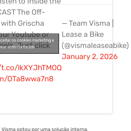
listen to Inside the
AST The Off-
 with Grischa
— Team Visma |
our Youtube or
Lease a Bike
aceitar os cookies marketing e
els. Just click
(@vismaleaseabike)
ivar este conteúdo
January 2, 2026
//t.co/lkXYJhTMOQ
com/OTa8wwa7n8
a Visma optou por uma solução interna,