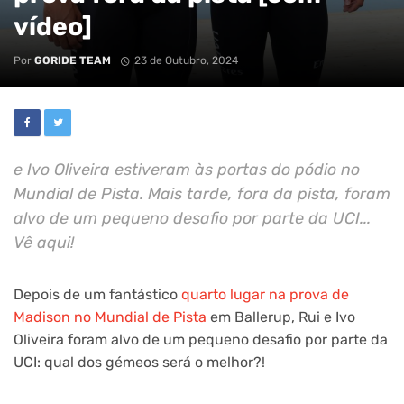
vídeo]
Por
GORIDE TEAM
23 de Outubro, 2024
e Ivo Oliveira estiveram às portas do pódio no
Mundial de Pista. Mais tarde, fora da pista, foram
alvo de um pequeno desafio por parte da UCI...
Vê aqui!
Depois de um fantástico
quarto lugar na prova de
Madison no Mundial de Pista
em Ballerup, Rui e Ivo
Oliveira foram alvo de um pequeno desafio por parte da
UCI: qual dos gémeos será o melhor?!