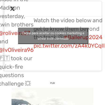
Madison
yesterday,
Watch the video below and
twin brothers
get to know them beyond
@roliveira57
Clique para aceitar os cookies marketing e
the track 🤩
#Ballerup2024
ativar este conteúdo
and
pic.twitter.com/zA4k0YCqII
@IvOliveira96
🇵🇹 took our
quick-fire
questions
challenge 💥
PUB