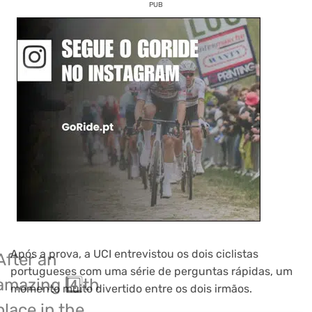
PUB
Após a prova, a UCI entrevistou os dois ciclistas
After an
portugueses com uma série de perguntas rápidas, um
amazing 4️⃣th
momento muito divertido entre os dois irmãos.
place in the