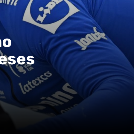
no
meses