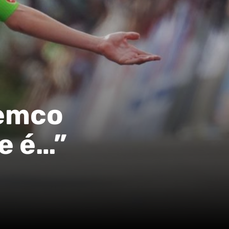
Remco
e é…”