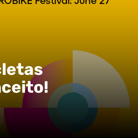
cletas
ceito!