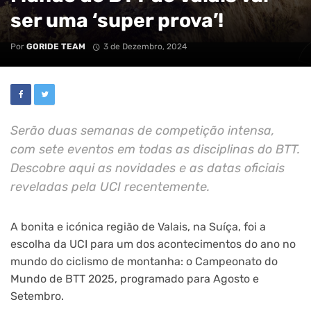
ser uma ‘super prova’!
Por
GORIDE TEAM
3 de Dezembro, 2024
Serão duas semanas de competição intensa,
com sete eventos em todas as disciplinas do BTT.
Descobre aqui as novidades e as datas oficiais
reveladas pela UCI recentemente.
A bonita e icónica região de Valais, na Suíça, foi a
escolha da UCI para um dos acontecimentos do ano no
mundo do ciclismo de montanha: o Campeonato do
Mundo de BTT 2025, programado para Agosto e
Setembro.