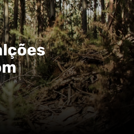
alções
com