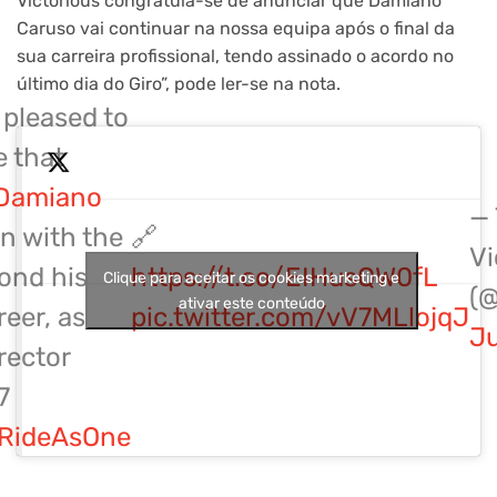
Victorious congratula-se de anunciar que Damiano
Caruso vai continuar na nossa equipa após o final da
sua carreira profissional, tendo assinado o acordo no
último dia do Giro”, pode ler-se na nota.
 pleased to
 that
Damiano
— 
in with the
🔗
Vi
ond his
https://t.co/EIHusQW0fL
Clique para aceitar os cookies marketing e
(@
ativar este conteúdo
reer, as
pic.twitter.com/vV7MLlojqJ
Ju
rector
7
RideAsOne