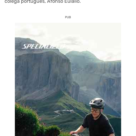
colega português, Afonso Eulálio.
PUB