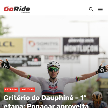
ESTRADA
NOTÍCIAS
Critério do Dauphiné – 1ª
etapa: Pogacar aproveita