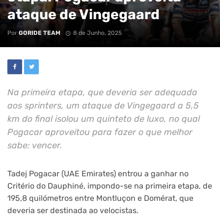
ataque de Vingegaard
Por
GORIDE TEAM
8 de Junho, 2025
Na primeira etapa, que deveria ser adequada
aos sprinters, um ataque de Vingegaard a 5,5
km do final isolou um quinteto de luxo, no qual
Pogacar aproveitou para fazer o que melhor
sabe: vencer.
Tadej Pogacar (UAE Emirates) entrou a ganhar no
Critério do Dauphiné, impondo-se na primeira etapa, de
195,8 quilómetros entre Montluçon e Domérat, que
deveria ser destinada ao velocistas.