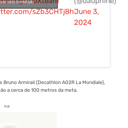
hiné
@UnoXteam
(@dauphine)
ivar este conteúdo
witter.com/sZb3CHTj8h
June 3,
2024
ês Bruno Armirail (Decathlon AG2R La Mondiale),
otão a cerca de 100 metros da meta.
PUB