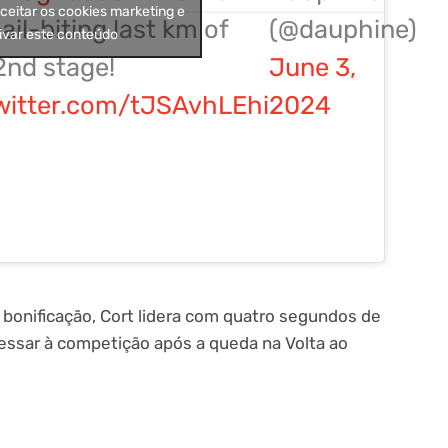
aceitar os cookies marketing e
ail-biting last km of
(@dauphine)
ivar este conteúdo
2nd stage!
June 3,
twitter.com/tJSAvhLEhi
2024
 bonificação, Cort lidera com quatro segundos de
ressar à competição após a queda na Volta ao