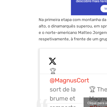
Na primeira etapa com montanha da p
alto, o dinamarquês superou, em sp
e o norte-americano Matteo Jorgens
respetivamente, à frente de um grupo
🏆
@MagnusCort
sort de la
🏆 Th
brume et
Magnus
Clique para 