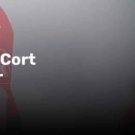
 Cort
r