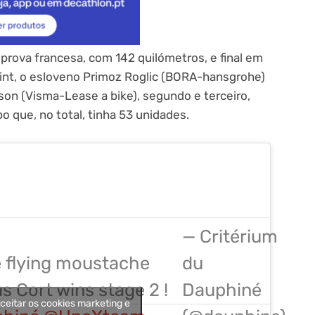
rova francesa, com 142 quilómetros, e final em
rint, o esloveno Primoz Roglic (BORA-hansgrohe)
on (Visma-Lease a bike), segundo e terceiro,
 que, no total, tinha 53 unidades.
— Critérium
e flying moustache
du
 Cort wins stage 2 !
Dauphiné
aceitar os cookies marketing e