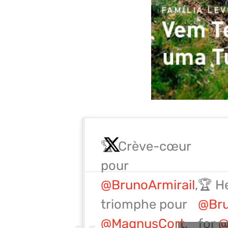
🏆 Crève-cœur
pour
@BrunoArmirail
,
🏆 H
triomphe pour
@Bru
@MagnusCort
,
for
@