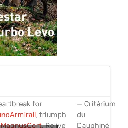
eartbreak for
— Critérium
noArmirail
, triumph
du
MagnusCort
. Relive
Dauphiné