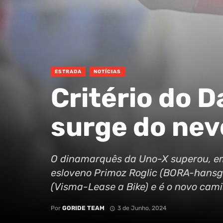
ESTRADA
NOTÍCIAS
Critério do 
surge do nev
O dinamarquês da Uno-X superou, em
esloveno Primoz Roglic (BORA-hansg
(Visma-Lease a Bike) e é o novo cam
Por
GORIDE TEAM
3 de Junho, 2024