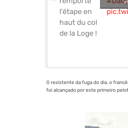
remporte
#Daup
at
l’étape en
pic.t
haut du col
de la Loge !
O resistente da fuga do dia, o franc
foi alcançado por este primeiro pel