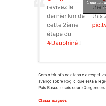
Clique para 
revivez le
the n
at
dernier km de
this 
cette 2ème
pic.
étape du
#Dauphiné
!
Com o triunfo na etapa e a respetiva
avanço sobre Roglic, que está a reg
País Basco, e seis sobre Jorgenson.
Classificações