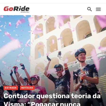
ESTRADA
NOTÍCIAS
Contador questiona teoria da
Visma: “Pogacar nunca