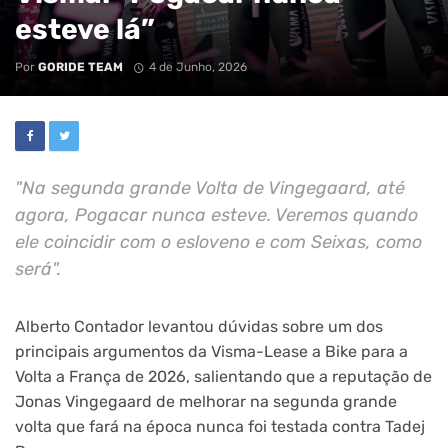
esteve lá”
Por
GORIDE TEAM
4 de Junho, 2026
"Na segunda grande Volta de Vingegaard, até
agora, Pogacar nunca esteve. Veremos quando
ele coincidir com o esloveno e com Seixas, como
será".
Alberto Contador levantou dúvidas sobre um dos
principais argumentos da Visma-Lease a Bike para a
Volta a França de 2026, salientando que a reputação de
Jonas Vingegaard de melhorar na segunda grande
volta que fará na época nunca foi testada contra Tadej