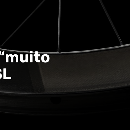
 “muito
SL