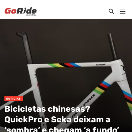
NOTÍCIAS
Bicicletas chinesas?
QuickPro e Seka deixam a
‘sombra’ e chegam ‘a fundo’