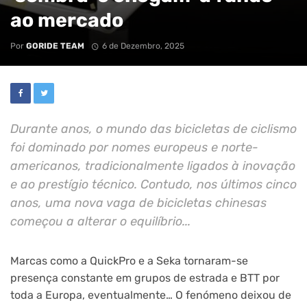
ao mercado
Por
GORIDE TEAM
6 de Dezembro, 2025
Durante anos, o mundo das bicicletas de ciclismo
foi dominado por nomes europeus e norte-
americanos, tradicionalmente ligados à inovação
e ao prestígio técnico. Contudo, nos últimos cinco
anos, uma nova vaga de bicicletas chinesas
começou a alterar o equilíbrio...
Marcas como a QuickPro e a Seka tornaram-se
presença constante em grupos de estrada e BTT por
toda a Europa, eventualmente… O fenómeno deixou de