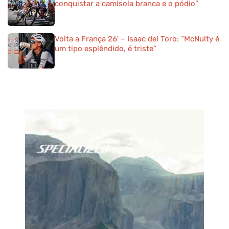
conquistar a camisola branca e o pódio”
Volta a França 26′ – Isaac del Toro: “McNulty é
um tipo esplêndido, é triste”