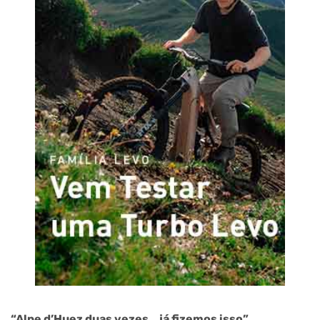
“Alpe d’Huez duas vezes… já fizemos isso”