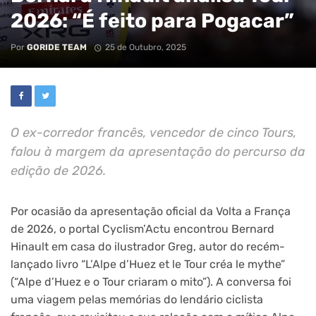
2026: “É feito para Pogacar”
Por
GORIDE TEAM
25 de Outubro, 2025
O ex-corredor francês, vencedor de cinco Tours,
falou à margem da apresentação do percurso da
edição de 2026.
Por ocasião da apresentação oficial da Volta a França
de 2026, o portal Cyclism’Actu encontrou Bernard
Hinault em casa do ilustrador Greg, autor do recém-
lançado livro “L’Alpe d’Huez et le Tour créa le mythe”
(“Alpe d’Huez e o Tour criaram o mito”). A conversa foi
uma viagem pelas memórias do lendário ciclista