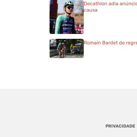
Decathlon adia anúncio
causa
Romain Bardet de regre
PRIVACIDADE