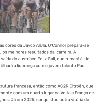
as cores da Jayco AlUla, O’Connor prepara-se
u os melhores resultados da carreira. A
aída do austríaco Felix Gall, que rumará à Lidl-
rtilhará a liderança com o jovem talento Paul
trutura francesa, então como AG2R Citroën, que
mente com um quarto lugar na Volta a França de
nes. Já em 2025, conquistou outra vitória de