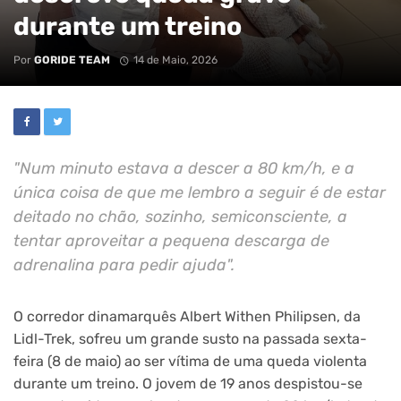
durante um treino
Por
GORIDE TEAM
14 de Maio, 2026
"Num minuto estava a descer a 80 km/h, e a
única coisa de que me lembro a seguir é de estar
deitado no chão, sozinho, semiconsciente, a
tentar aproveitar a pequena descarga de
adrenalina para pedir ajuda".
O corredor dinamarquês Albert Withen Philipsen, da
Lidl-Trek, sofreu um grande susto na passada sexta-
feira (8 de maio) ao ser vítima de uma queda violenta
durante um treino. O jovem de 19 anos despistou-se