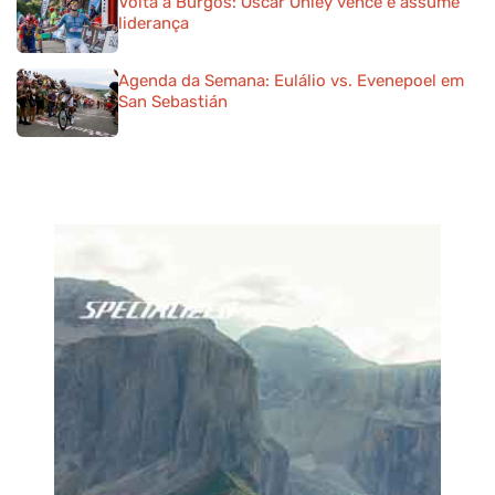
Volta a Burgos: Oscar Onley vence e assume
liderança
Agenda da Semana: Eulálio vs. Evenepoel em
San Sebastián