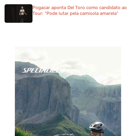
Pogacar aponta Del Toro como candidato ao
Tour: “Pode lutar pela camisola amarela”