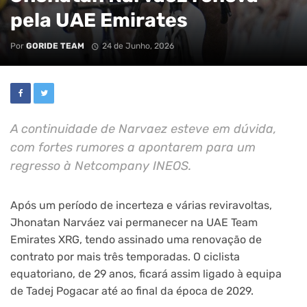
pela UAE Emirates
Por
GORIDE TEAM
24 de Junho, 2026
A continuidade de Narvaez esteve em dúvida,
com fortes rumores a apontarem para um
regresso à Netcompany INEOS.
Após um período de incerteza e várias reviravoltas,
Jhonatan Narváez vai permanecer na UAE Team
Emirates XRG, tendo assinado uma renovação de
contrato por mais três temporadas. O ciclista
equatoriano, de 29 anos, ficará assim ligado à equipa
de Tadej Pogacar até ao final da época de 2029.