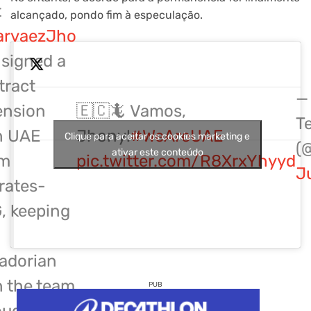
t
alcançado, pondo fim à especulação.
rvaezJho
 signed a
tract
—
ension
🇪🇨🦎 Vamos,
T
h UAE
Jhony!
#WeAreUAE
Clique para aceitar os cookies marketing e
(
ativar este conteúdo
am
pic.twitter.com/R8XrxYhyyd
J
rates-
, keeping
adorian
h the team
PUB