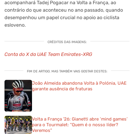
acompanhará Tadej Pogacar na Volta a França, ao
contrário do que aconteceu no ano passado, quando
desempenhou um papel crucial no apoio ao ciclista
esloveno.
CRÉDITOS DAS IMAGENS:
Conta do X da UAE Team Emirates-XRG
FIM DE ARTIGO. MAS TAMBÉM VAIS GOSTAR DESTES:
João Almeida abandona Volta à Polónia, UAE
garante ausência de fraturas
Volta a França ’26: Gianetti abre ‘mind games’
para o Tourmalet: “Quem é o nosso líder?
Veremos”