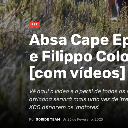
BTT
Absa Cape Ep
e Filippo Co
[com vídeos]
Vê aqui o vídeo e o perfil de todas a
africana servirá mais uma vez de 'tr
XCO afinarem os 'motores'.
Por
GORIDE TEAM
25 de Fevereiro, 2025