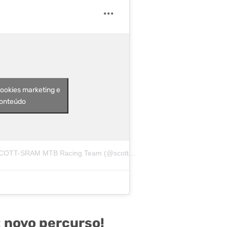
cookies marketing e
conteúdo
Uma publicação compartilhada por SCOTT-SRAM MTB Racing Team (@scottmtbracing)
 novo percurso!