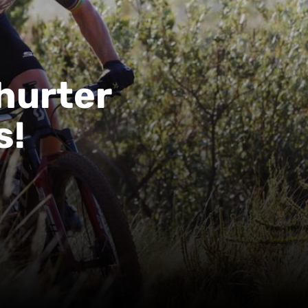
hurter
s!