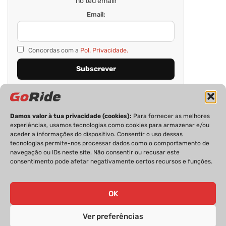
no teu email!
Email:
Concordas com a
Pol. Privacidade.
Damos valor à tua privacidade (cookies):
Para fornecer as melhores
experiências, usamos tecnologias como cookies para armazenar e/ou
aceder a informações do dispositivo. Consentir o uso dessas
tecnologias permite-nos processar dados como o comportamento de
navegação ou IDs neste site. Não consentir ou recusar este
consentimento pode afetar negativamente certos recursos e funções.
PRIVACIDADE
FICHA TÉCNICA
ESTATUTO EDITORIAL
POLÍTICA DE COOKIES
CONTACTOS
OK
Ver preferências