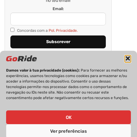
no teu email!
Email:
Concordas com a
Pol. Privacidade.
Damos valor à tua privacidade (cookies):
Para fornecer as melhores
experiências, usamos tecnologias como cookies para armazenar e/ou
aceder a informações do dispositivo. Consentir o uso dessas
tecnologias permite-nos processar dados como o comportamento de
navegação ou IDs neste site. Não consentir ou recusar este
consentimento pode afetar negativamente certos recursos e funções.
PRIVACIDADE
FICHA TÉCNICA
ESTATUTO EDITORIAL
POLÍTICA DE COOKIES
CONTACTOS
OK
Ver preferências